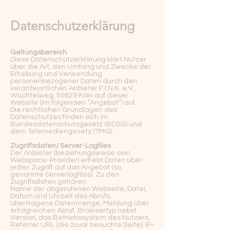
Datenschutzerklärung
Geltungsbereich
Diese Datenschutzerklärung klärt Nutzer
über die Art, den Umfang und Zwecke der
Erhebung und Verwendung
personenbezogener Daten durch den
verantwortlichen Anbieter F.I.N.K. e.V.,
Wachtelweg, 50829 Köln auf dieser
Website (im folgenden “Angebot”) auf.
Die rechtlichen Grundlagen des
Datenschutzes finden sich im
Bundesdatenschutzgesetz (BDSG) und
dem Telemediengesetz (TMG).
Zugriffsdaten/ Server-Logfiles
Der Anbieter (beziehungsweise sein
Webspace-Provider) erhebt Daten über
jeden Zugriff auf das Angebot (so
genannte Serverlogfiles). Zu den
Zugriffsdaten gehören:
Name der abgerufenen Webseite, Datei,
Datum und Uhrzeit des Abrufs,
übertragene Datenmenge, Meldung über
erfolgreichen Abruf, Browsertyp nebst
Version, das Betriebssystem des Nutzers,
Referrer URL (die zuvor besuchte Seite), IP-