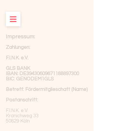
Impressum:
Zahlungen:
F.I.N.K. e.V.
GLS BANK
IBAN: DE39430609671188897300
BIC: GENODEM1GLS
Betreff: Fördermitglieschaft (Name)
Postanschrift:
F.I.N.K. e.V.
Kranichweg 33
50829 Köln