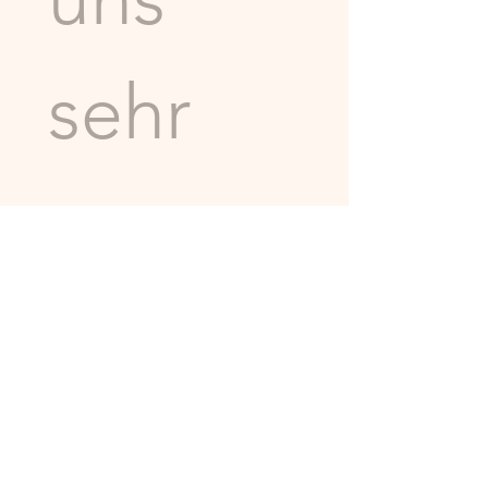
sehr 
gerne 
DIREKT
.