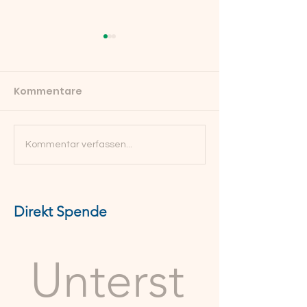
Kommentare
Nachruf Maria
Was alles wachsen
Kommentar verfassen...
konnte: Zwei
geförderte Jahre im
Finkennest
Direkt Spende
Unterst