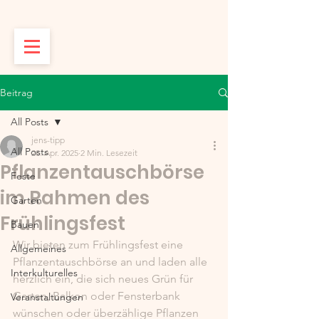
Beitrag
All Posts
jens-tipp
All Posts
28. Apr. 2025
2 Min. Lesezeit
Pflanzentauschbörse
Feste
im Rahmen des
Garten
Frühlingsfest
Bauen
Wir bieten zum Frühlingsfest eine 
Allgemeines
Pflanzentauschbörse an und laden alle 
Interkulturelles
herzlich ein, die sich neues Grün für 
Garten, Balkon oder Fensterbank 
Veranstaltungen
wünschen oder überzählige Pflanzen 