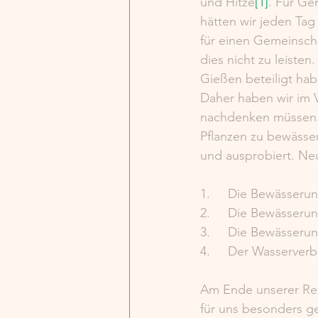
und Hitze
[1]
. Für Ge
hätten wir jeden Tag
für einen Gemeinscha
dies nicht zu leisten
Gießen beteiligt hab
Daher haben wir im 
nachdenken müssen. 
Pflanzen zu bewässer
und ausprobiert. Ne
1.     Die Bewässeru
2.     Die Bewässeru
3.     Die Bewässer
4.     Der Wasserverb
Am Ende unserer Rec
für uns besonders g