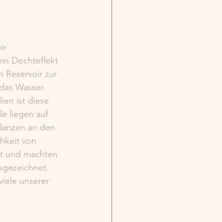
ir 
ein Dochteffekt 
 Reservoir zur 
 das Wasser 
ien ist diese 
e liegen auf 
flanzen an den 
hkeit von 
rt und machten 
sgezeichnet. 
iele unserer 