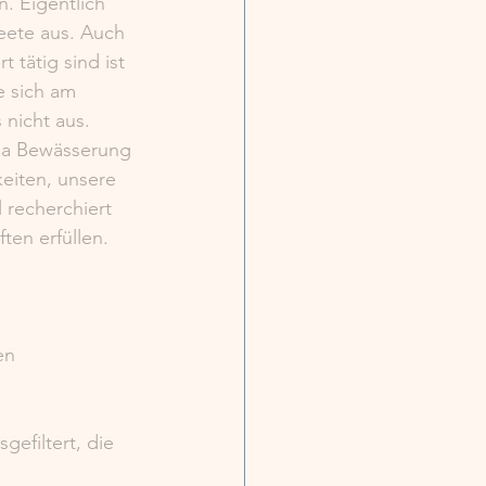
. Eigentlich 
eete aus. Auch 
tätig sind ist 
e sich am 
nicht aus. 
ma Bewässerung 
eiten, unsere 
 recherchiert 
en erfüllen. 
en
filtert, die 