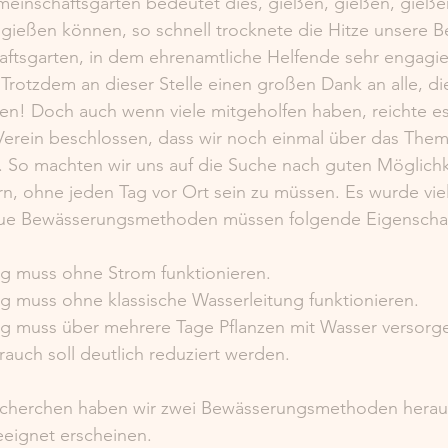
meinschaftsgärten bedeutet dies, gießen, gießen, gießen
 gießen können, so schnell trocknete die Hitze unsere B
ftsgarten, in dem ehrenamtliche Helfende sehr engagiert 
. Trotzdem an dieser Stelle einen großen Dank an alle, di
en! Doch auch wenn viele mitgeholfen haben, reichte es 
Verein beschlossen, dass wir noch einmal über das The
So machten wir uns auf die Suche nach guten Möglichk
n, ohne jeden Tag vor Ort sein zu müssen. Es wurde viel
ue Bewässerungsmethoden müssen folgende Eigenschaft
ng muss ohne Strom funktionieren. 
ng muss ohne klassische Wasserleitung funktionieren. 
ung muss über mehrere Tage Pflanzen mit Wasser versorg
rauch soll deutlich reduziert werden. 
herchen haben wir zwei Bewässerungsmethoden herausge
eeignet erscheinen.