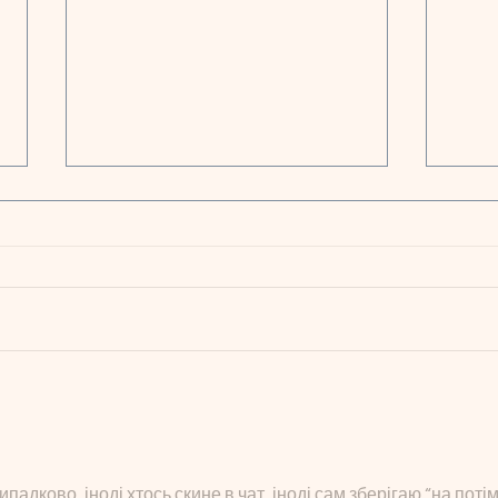
Nac
Was alles wachsen
konnte: Zwei geförderte
Jahre im Finkennest
адково, іноді хтось скине в чат, іноді сам зберігаю “на потім”