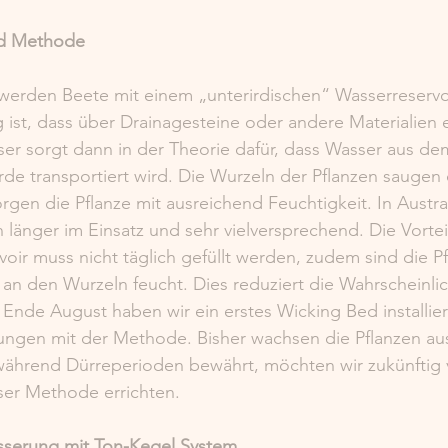
ed Methode 
werden Beete mit einem „unterirdischen“ Wasserreservo
g ist, dass über Drainagesteine oder andere Materialien 
ser sorgt dann in der Theorie dafür, dass Wasser aus dem
de transportiert wird. Die Wurzeln der Pflanzen saugen
gen die Pflanze mit ausreichend Feuchtigkeit. In Austral
änger im Einsatz und sehr vielversprechend. Die Vorteil
oir muss nicht täglich gefüllt werden, zudem sind die P
 an den Wurzeln feucht. Dies reduziert die Wahrscheinlic
 Ende August haben wir ein erstes Wicking Bed installie
rungen mit der Methode. Bisher wachsen die Pflanzen au
während Dürreperioden bewährt, möchten wir zukünftig v
ser Methode errichten. 
ässerung mit Ton-Kegel System 