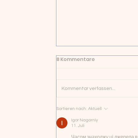
8 Kommentare
Kommentar verfassen...
Asphalt raus – Zukunft
Sortieren nach:
Aktuell
rein!
Igor Nagorniy
11. Juli
Часом знаходжу ці джерела вип