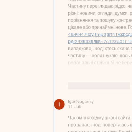
Частину переглядаю рідко, ча
різні: новини, огляди, думки, 
порівняння та пошуку контрас
цікаве або принаймні нове. Г
46
н
чн
47
чо
у
tmp3
жт
41
ж
кр
сд
рд
r24
36
33
вл
кв
n7
c123
a01
h1
випадково, іноді хтось скине в
частину — коли шукаю щось лок
регіональні стрічки. Я не бе
Gefällt mir
Antworten
Igor Nagorniy
11. Juli
Часом знаходжу цікаві сайти 
про запас, іноді повертаюсь до