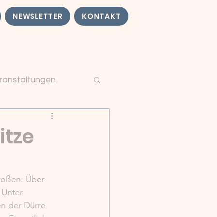
NEWSLETTER
KONTAKT
ranstaltungen
tze
toßen. Über 
 Unter 
n der Dürre 