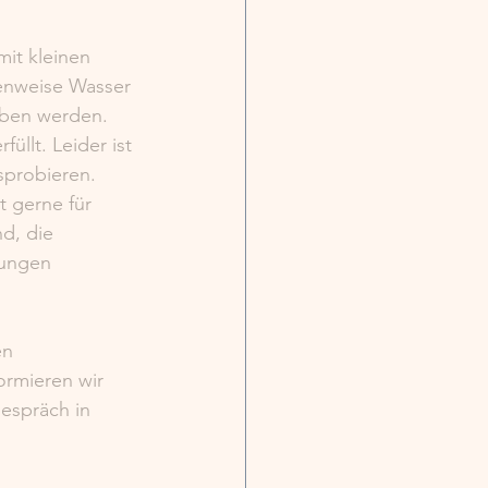
it kleinen 
henweise Wasser 
eben werden. 
üllt. Leider ist 
sprobieren. 
 gerne für 
d, die 
rungen 
n 
rmieren wir 
espräch in 