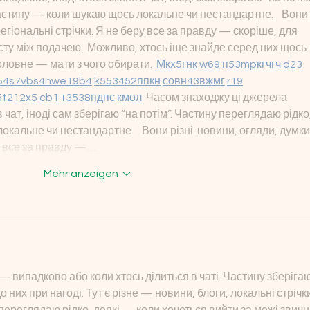
стину — коли шукаю щось локальне чи нестандартне.    Вони 
регіональні стрічки. Я не беру все за правду — скоріше, для 
ту між подачею.  Можливо, хтось іще знайде серед них щось 
оловне — мати з чого обирати.  
М
к
х
5
г
нк
w69
п
53
mp
кг
чг
ч
d23
54
s7
vb
s4
nw
e19
b4
k55
34
52
пп
кн
с
о
вн
43
вж
мг
r19
5
t21
2x5
cb1
т
35
38
пд
пс
км
ол
  Часом знаходжу ці джерела 
 чат, іноді сам зберігаю “на потім”. Частину переглядаю рідко,
альне чи нестандартне.    Вони різні: новини, огляди, думки,
ру все за правду —…
Mehr anzeigen
— випадково або коли хтось ділиться в чаті. Частину зберігаю
 них при нагоді. Тут є різне — новини, блоги, локальні стрічки