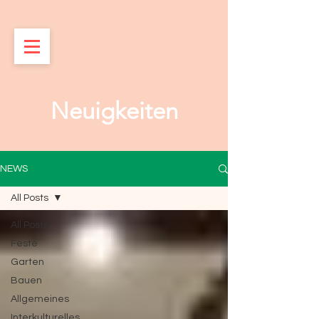
Neuigkeiten
NEWS
All Posts
All Posts
Feste
Garten
Bauen
Allgemeines
Interkulturelles