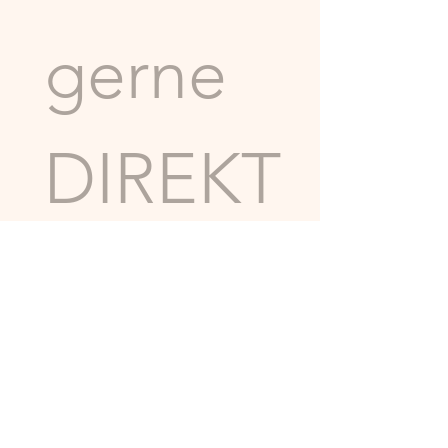
gerne 
DIREKT
.
Eure Spenden helfen uns 
dabei, unsere wichtige 
Arbeit fortzusetzen. Vielen 
Dank für eure 