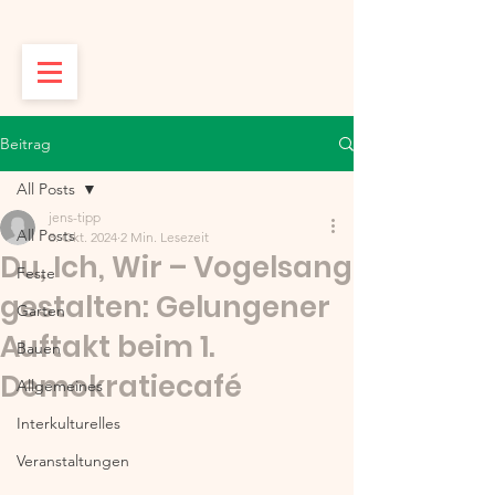
Beitrag
All Posts
jens-tipp
All Posts
8. Okt. 2024
2 Min. Lesezeit
Du, Ich, Wir – Vogelsang
Feste
gestalten: Gelungener
Garten
Auftakt beim 1.
Bauen
Demokratiecafé
Allgemeines
Interkulturelles
Veranstaltungen