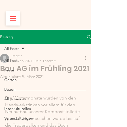
Beitrag
All Posts
Martin
All Posts
18. Feb. 2021
1 Min. Lesezeit
Bau AG im Frühling 2021
Feste
Aktualisiert:
9. März 2021
Garten
Bauen
Die Wintermonate wurden von den 
Allgemeines
Handwerksfinken vor allem für den  
Interkulturelles
Neuaufbau unserer Kompost-Toilette 
Veranstaltungen
genutzt. Das Häuschen wurde bis auf  
die Trägerbalken und das Dach 