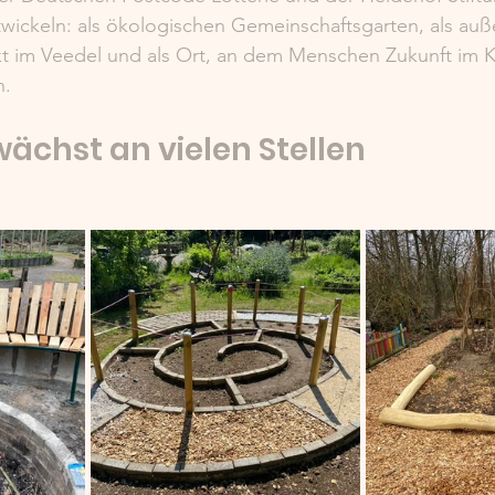
wickeln: als ökologischen Gemeinschaftsgarten, als auß
nkt im Veedel und als Ort, an dem Menschen Zukunft im K
n.
wächst an vielen Stellen