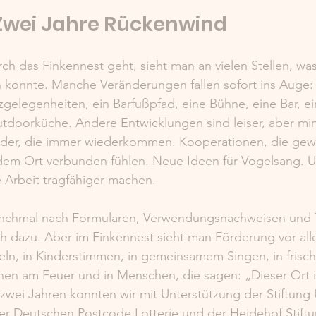
 Zwei Jahre Rückenwind
 das Finkennest geht, sieht man an vielen Stellen, was 
 konnte. Manche Veränderungen fallen sofort ins Auge:
tzgelegenheiten, ein Barfußpfad, eine Bühne, eine Bar, ei
utdoorküche. Andere Entwicklungen sind leiser, aber mi
nder, die immer wiederkommen. Kooperationen, die gew
dem Ort verbunden fühlen. Neue Ideen für Vogelsang. U
e Arbeit tragfähiger machen.
nchmal nach Formularen, Verwendungsnachweisen und Ta
ch dazu. Aber im Finkennest sieht man Förderung vor all
ln, in Kinderstimmen, in gemeinsamem Singen, in frisch
chen am Feuer und in Menschen, die sagen: „Dieser Ort 
zwei Jahren konnten wir mit Unterstützung der Stiftung
r Deutschen Postcode Lotterie und der Heidehof Stiftu