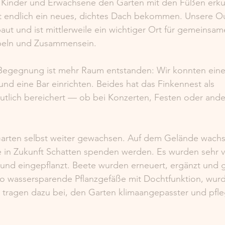
 Kinder und Erwachsene den Garten mit den Füßen erk
t endlich ein neues, dichtes Dach bekommen. Unsere 
ut und ist mittlerweile ein wichtiger Ort für gemeinsa
peln und Zusammensein.
 Begegnung ist mehr Raum entstanden: Wir konnten eine
und eine Bar einrichten. Beides hat das Finkennest als 
utlich bereichert — ob bei Konzerten, Festen oder ande
 Garten selbst weiter gewachsen. Auf dem Gelände wachs
 in Zukunft Schatten spenden werden. Es wurden sehr v
und eingepflanzt. Beete wurden erneuert, ergänzt und g
so wassersparende Pflanzgefäße mit Dochtfunktion, wur
 tragen dazu bei, den Garten klimaangepasster und pfleg