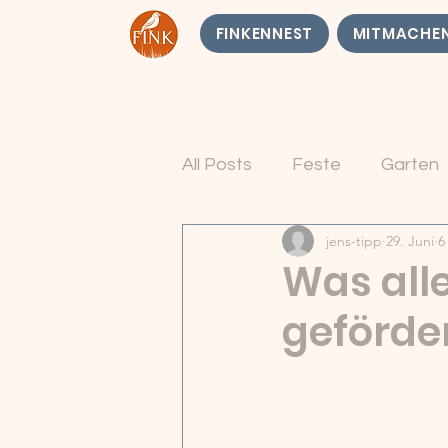
FINKENNEST
MITMACHE
All Posts
Feste
Garten
jens-tipp
29. Juni
6
Was all
geförde