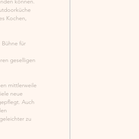
unden können. 
Outdoorküche 
mes Kochen, 
 Bühne für 
ren geselligen 
en mittlerweile 
iele neue 
epflegt. Auch 
den 
eleichter zu 