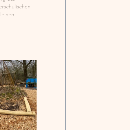
erschulischen 
leinen 