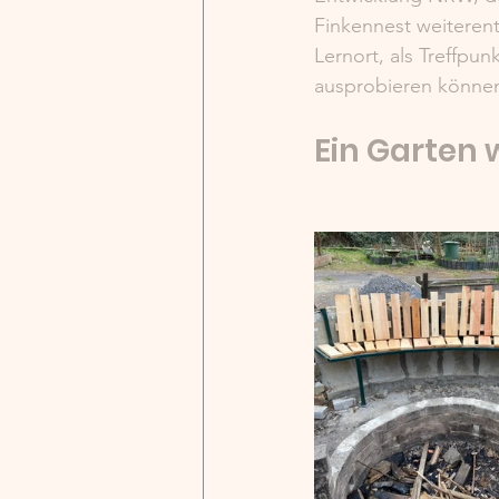
Finkennest weiterent
Lernort, als Treffpu
ausprobieren könne
Ein Garten 