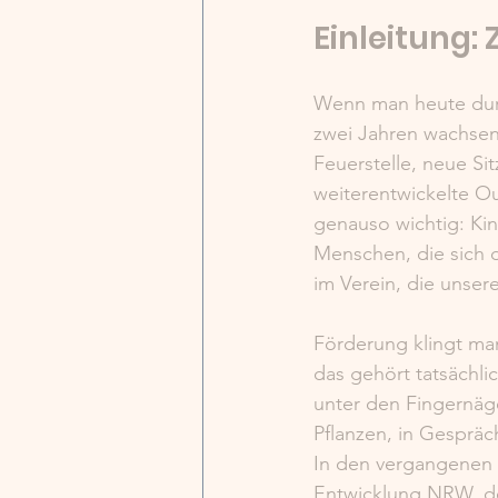
Einleitung:
Wenn man heute durch
zwei Jahren wachsen
Feuerstelle, neue Si
weiterentwickelte O
genauso wichtig: Ki
Menschen, die sich 
im Verein, die unser
Förderung klingt ma
das gehört tatsächli
unter den Fingernäge
Pflanzen, in Gesprä
In den vergangenen 
Entwicklung NRW, de