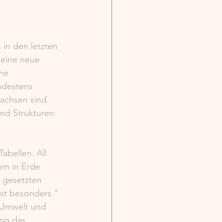
in den letzten 
 eine neue 
ne 
ndestens 
achsen sind. 
nd Strukturen 
bellen. All 
em in Erde 
 gesetzten 
ist besonders.“
 Umwelt und 
ng das 