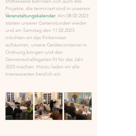
Mittlerweile befinden sich auch alle 
Projekte, die terminiert sind in unserem 
Veranstaltungskalender
. Am 08.02.2023 
starten unserer Gartenstunden wieder 
und am Samstag den 11.02.2023 
möchten wir das Finkennest 
aufräumen, unsere Gerätecontainer in 
Ordnung bringen und den 
Gemeinschaftsgarten fit für das Jahr 
2023 machen. Hierzu laden wir alle 
Interessierten herzlich ein. 