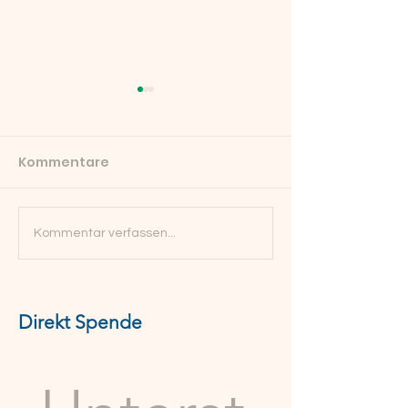
Kommentare
Nachruf Maria
Was alles wachsen
Kommentar verfassen...
konnte: Zwei
geförderte Jahre im
Finkennest
Direkt Spende