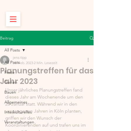
Beitrag
All Posts
jens-tipp
All Posts
10. Feb. 2023
2 Min. Lesezeit
Planungstreffen für das
Feste
Jahr 2023
Garten
Unser jährliches Planungstreffen fand 
Bauen
dieses Jahr am Wochenende um den 
Allgemeines
28 Januar statt. Während wir in den 
vergangenen Jahren in Köln planten, 
Interkulturelles
griffen wir den Wunsch der 
Veranstaltungen
Koordinierenden auf und trafen uns im 