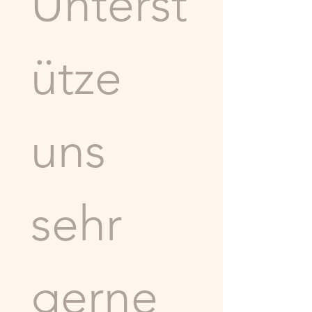
Unterst
ütze 
uns 
sehr 
gerne 