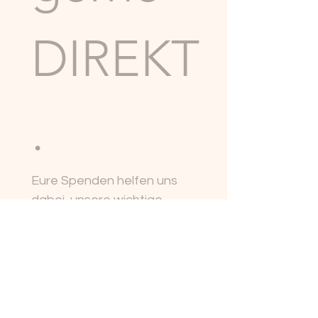
DIREKT
.
Eure Spenden helfen uns 
dabei, unsere wichtige 
Arbeit fortzusetzen. Vielen 
Dank für eure 
Unterstützung!
Spendenbetrag
*
25 €