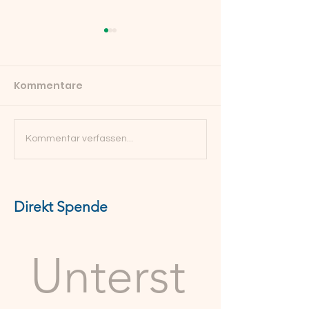
Kommentare
Nachruf Maria
Was alles wachsen
Kommentar verfassen...
konnte: Zwei
geförderte Jahre im
Finkennest
Direkt Spende
Unterst