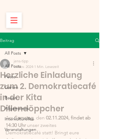
Beitrag
All Posts
jens-tipp
All Posts
1. Nov. 2024
1 Min. Lesezeit
Herzliche Einladung
Feste
zum 2. Demokratiecafé
Garten
in der Kita
Bauen
Dillendöppcher
Allgemeines
Am 
Samstag
, den 
02.11.2024, findet ab 
Interkulturelles
14:30 Uhr 
unser zweites 
Veranstaltungen
Demokratiecafé statt! Bringt eure 