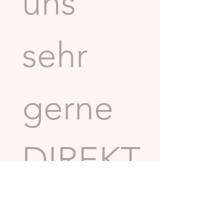
uns 
sehr 
gerne 
DIREKT
.