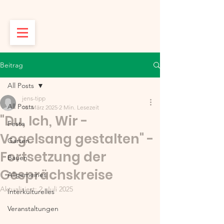
Beitrag
All Posts
jens-tipp
All Posts
18. März 2025
2 Min. Lesezeit
"Du, Ich, Wir -
Feste
Vogelsang gestalten" -
Garten
Fortsetzung der
Bauen
Gesprächskreise
Allgemeines
Aktualisiert:
2. Juli 2025
Interkulturelles
Veranstaltungen